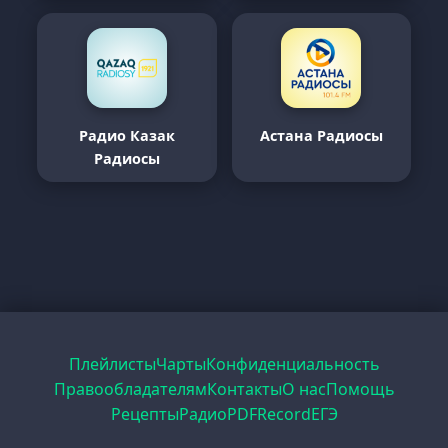
Радио Казак
Астана Радиосы
Радиосы
Плейлисты
Чарты
Конфиденциальность
Правообладателям
Контакты
О нас
Помощь
Рецепты
Радио
PDF
Record
ЕГЭ