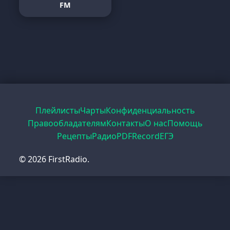
FM
Плейлисты
Чарты
Конфиденциальность
Правообладателям
Контакты
О нас
Помощь
Рецепты
Радио
PDF
Record
ЕГЭ
© 2026 FirstRadio.