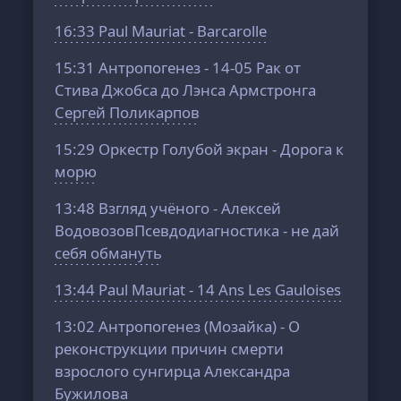
16:33
Paul Mauriat - Barcarolle
15:31
Антропогенез - 14-05 Рак от
Стива Джобса до Лэнса Армстронга
Сергей Поликарпов
15:29
Оркестр Голубой экран - Дорога к
морю
13:48
Взгляд учёного - Алексей
ВодовозовПсевдодиагностика - не дай
себя обмануть
13:44
Paul Mauriat - 14 Ans Les Gauloises
13:02
Антропогенез (Мозайка) - О
реконструкции причин смерти
взрослого сунгирца Александра
Бужилова