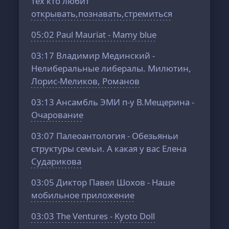
тех кто любит
открывать,познавать,стремиться
05:02
Paul Mauriat - Mamy blue
03:17
Владимир Мединский -
Нелиберальные либералы. Милютин,
Лорис-Меликов, Романов
03:13
Ансамбль ЭМИ п-у В.Мещерина -
Очарование
03:07
Палеоантология - Обезьяньи
структуры семьи. А какая у вас Елена
Сударикова
03:05
Диктор Павел Шохов - Наше
мобильное приложение
03:03
The Ventures - Kyoto Doll