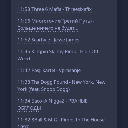
11:58
Three 6 Mafia - Threesixafix
11:56
Многоточие(Третий Путь) -
Больше ничего не будет...
11:52
Scarface - Jesse James
11:46
Kingpin Skinny Pimp - High Off
Weed
11:42
Pasji kartel - Vprasanje
11:38
Tha Dogg Pound - New York, New
York (feat. Snoop Dogg)
11:34
БасотА NiggaZ - PВАНЫЕ
ОБГЛОДЫ
11:32
8Ball & MJG - Pimps In The House
1997