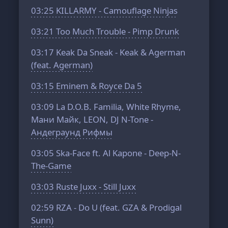
03:25
KILLARMY - Camouflage Ninjas
03:21
Too Much Trouble - Pimp Drunk
03:17
Keak Da Sneak - Keak & Agerman
(feat. Agerman)
03:15
Eminem & Royce Da 5
03:09
La D.O.B. Familia, White Rhyme,
Мани Майк, LEON, DJ N-Tone -
Андеграунд Рифмы
03:05
Ska-Face ft. Al Kapone - Deep-N-
The-Game
03:03
Ruste Juxx - Still Juxx
02:59
RZA - Do U (feat. GZA & Prodigal
Sunn)