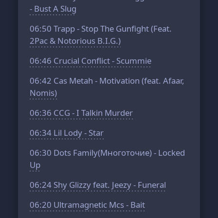
- Bust A Slug
06:50
Trapp - Stop The Gunfight (Feat.
2Pac & Notorious B.I.G.)
06:46
Crucial Conflict - Scummie
06:42
Cas Metah - Motivation (feat. Afaar,
Nomis)
06:36
CCG - I Talkin Murder
06:34
Lil Lody - Star
06:30
Dots Family(Многоточие) - Locked
Up
06:24
Shy Glizzy feat. Jeezy - Funeral
06:20
Ultramagnetic Mcs - Bait