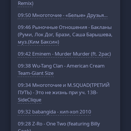
Remix)
09:50
Многоточие - «Белые» Друзья…
09:46
Рыночные Отношения - Бакланы
(Руми, Лок Дог, Брази, Саша Барышева,
муз.(Ким Баксин)
09:42
Eminem - Murder Murder (ft. 2pac)
09:38
Wu-Tang Clan - American Cream
Team-Giant Size
09:34
Многоточие и M.SQUAD(ТРЕТИЙ
ПУТЬ) - Это не жизнь при уч. 13B-
SideClique
09:32
babangida - хип-хоп 2010
09:28
Z-Ro - One Two (featuring Billy
Cook)