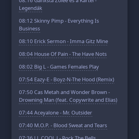
08:16
Ganxsta Zolee és a Kartel -
Legendák
08:12
Skinny Pimp - Everything Is
Business
08:10
Erick Sermon - Imma Gitz Mine
08:04
House Of Pain - The Have Nots
08:02
Big L - Games Females Play
07:54
Eazy-E - Boyz-N-The Hood (Remix)
07:50
Cas Metah and Wonder Brown -
Drowning Man (feat. Copywrite and Elias)
07:44
Aceyalone - Mr. Outsider
07:40
M.O.P. - Blood Sweat and Tears
07:36
LL COOL J - Rock The Bells