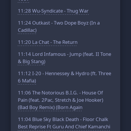
11:28
Wu-Syndicate - Thug War
11:24
Outkast - Two Dope Boyz (In a
Cadillac)
11:20
La Chat - The Return
11:14
Lord Infamous - Jump (feat. II Tone
& Big Stang)
11:12
I-20 - Hennessey & Hydro (ft. Three
6 Mafia)
11:06
The Notorious B.I.G. - House Of
Pain (feat. 2Pac, Stretch & Joe Hooker)
(Bad Boy Remix) (Born Again
11:04
Blue Sky Black Death - Floor Chalk
Best Reprise Ft Guru And Chief Kamanchi