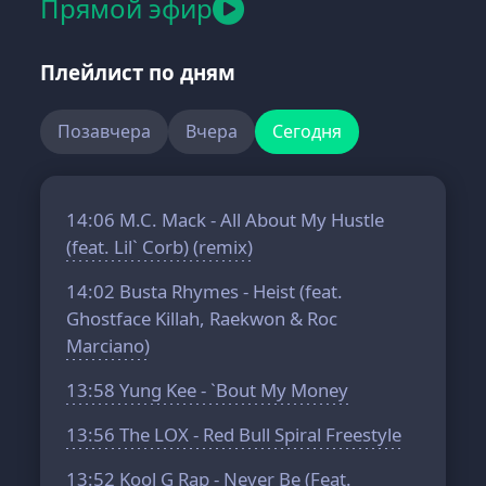
Прямой эфир
Плейлист по дням
Позавчера
Вчера
Сегодня
14:06
M.C. Mack - All About My Hustle
(feat. Lil` Corb) (remix)
14:02
Busta Rhymes - Heist (feat.
Ghostface Killah, Raekwon & Roc
Marciano)
13:58
Yung Kee - `Bout My Money
13:56
The LOX - Red Bull Spiral Freestyle
13:52
Kool G Rap - Never Be (Feat.