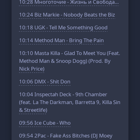
10:28
Многоточие - Жизнь и Свобода…
10:24
Biz Markie - Nobody Beats the Biz
10:18
UGK - Tell Me Something Good
10:14
Method Man - Bring The Pain
10:10
Masta Killa - Glad To Meet You (Feat.
Method Man & Snoop Dogg) (Prod. By
Nick Price)
10:06
DMX - Shit Don
10:04
Inspectah Deck - 9th Chamber
(feat. La The Darkman, Barretta 9, Killa Sin
& Streetlife)
09:56
Ice Cube - Who
09:54
2Pac - Fake Ass Bitches (DJ Moey