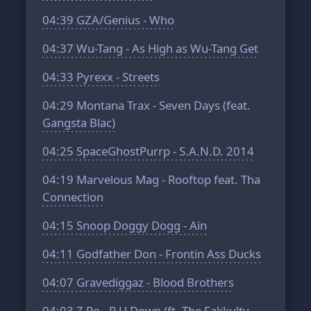
04:39
GZA/Genius - Who
04:37
Wu-Tang - As High as Wu-Tang Get
04:33
Pyrexx - Streets
04:29
Montana Trax - Seven Days (feat.
Gangsta Blac)
04:25
SpaceGhostPurrp - S.A.N.D. 2014
04:19
Marvelous Mag - Rooftop feat. Tha
Connection
04:15
Snoop Doggy Dogg - Ain
04:11
Godfather Don - Frontin Ass Ducks
04:07
Gravediggaz - Blood Brothers
04:03
Z Ro - R U Down (ft. The Fakkulty,