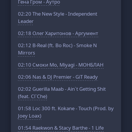
Гена Гром - Аутро
02:20
The New Style - Independent
Leader
02:18
Олег Харитонов - Аргумент
02:12
B-Real (ft. Bo Roc) - Smoke N
Mirrors
02:10
Смоки Мо, Miyagi - МОНБЛАН
02:06
Nas & DJ Premier - GiT Ready
02:02
Guerilla Maab - Ain`t Getting Shit
(feat. Cl`Che)
01:58
Loc 300 ft. Kokane - Touch (Prod. by
Joey Loax)
01:54
Raekwon & Stacy Barthe - 1 Life