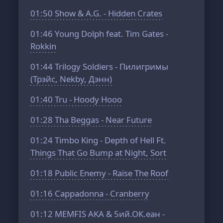
01:50
Show & A.G. - Hidden Crates
01:46
Young Dolph feat. Tim Gates -
Rokkin
01:44
Trilogy Soldiers - Пилигримы
(Трэйс, Nekby, Дэнн)
01:40
Tru - Hoody Hooo
01:28
Tha Beggas - Near Future
01:24
Timbo King - Depth of Hell Ft.
Things That Go Bump at Night, Sort
01:18
Public Enemy - Raise The Roof
01:16
Cappadonna - Cranberry
01:12
MEMFIS AKA & 5ий.ОК.еан -