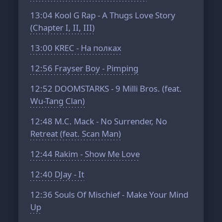
13:04
Kool G Rap - A Thugs Love Story
(Chapter I, II, III)
13:00
KREC - На полках
12:56
Frayser Boy - Pimping
12:52
DOOMSTARKS - 9 Milli Bros. (feat.
Wu-Tang Clan)
12:48
M.C. Mack - No Surrender, No
Retreat (feat. Scan Man)
12:44
Rakim - Show Me Love
12:40
DJay - It
12:36
Souls Of Mischief - Make Your Mind
Up