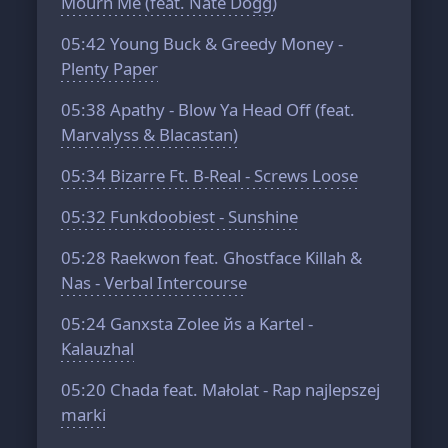
Mourn Me (feat. Nate Dogg)
05:42
Young Buck & Greedy Money -
Plenty Paper
05:38
Apathy - Blow Ya Head Off (feat.
Marvalyss & Blacastan)
05:34
Bizarre Ft. B-Real - Screws Loose
05:32
Funkdoobiest - Sunshine
05:28
Raekwon feat. Ghostface Killah &
Nas - Verbal Intercourse
05:24
Ganxsta Zolee йs a Kartel -
Kalauzhal
05:20
Chada feat. Małolat - Rap najlepszej
marki