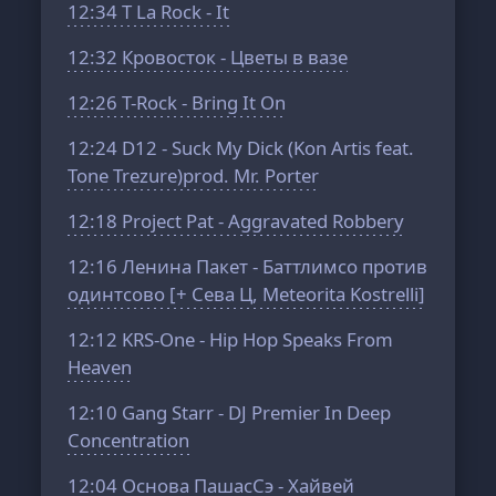
12:34
T La Rock - It
12:32
Кровосток - Цветы в вазе
12:26
T-Rock - Bring It On
12:24
D12 - Suck My Dick (Kon Artis feat.
Tone Trezure)prod. Mr. Porter
12:18
Project Pat - Aggravated Robbery
12:16
Ленина Пакет - Баттлимсо против
одинтсово [+ Сева Ц, Meteorita Kostrelli]
12:12
KRS-One - Hip Hop Speaks From
Heaven
12:10
Gang Starr - DJ Premier In Deep
Concentration
12:04
Основа ПашасСэ - Хайвей