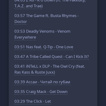
T.A.Z. and Trae)
03:57
The Game ft. Busta Rhymes -
Doctor
03:53
Deadly Venoms - Venom
Everywhere
03:51
Nas feat. Q-Tip - One Love
03:47
A Tribe Called Quest - Can I Kick It?
03:41
iNTeLL x DLP - The Owl Cry (feat.
Ras Kass & Ruste Juxx)
03:39
Ассаи - Читай по губам
03:35
Craig Mack - Get Down
03:29
The Click - Let