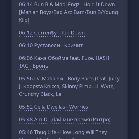
06:14
Bun B & Mddl Fngz - Hold It Down
[Manjah Boyz/Bad Azz Bam/Bun B/Young
Kilo]
06:12
Curren$y - Top Down
06:10
Руставели - Кричит
06:06
Кажэ Обойма feat. Fuze, HASH
TAG - Бронь
05:56
Da Mafia 6ix - Body Parts (feat. Juicy
J, Koopsta Knicca, Skinny Pimp, Lil Wyte,
Crunchy Black, La
05:52
Cella Dwellas - Worries
05:48
A.n.D - Дай мне время (Интро)
05:46
Thug Life - How Long Will They