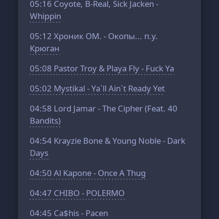
05:16
Coyote, B-Real, Sick Jacken -
Whippin
05:12
Хроник ОМ. - Окопы... п.у.
Крюган
05:08
Pastor Troy & Playa Fly - Fuck Ya
05:02
Mystikal - Ya`ll Ain`t Ready Yet
04:58
Lord Jamar - The Cipher (Feat. 40
Bandits)
04:54
Krayzie Bone & Young Noble - Dark
Days
04:50
Al Kapone - Once A Thug
04:47
CHIBO - POLERMO
04:45
Ca$his - Pacen