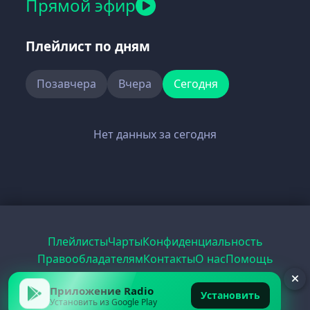
Прямой эфир
Плейлист по дням
Позавчера
Вчера
Сегодня
Нет данных за сегодня
Плейлисты
Чарты
Конфиденциальность
Правообладателям
Контакты
О нас
Помощь
Рецепты
Радио
PDF
Record
ЕГЭ
Приложение Radio
Установить
Установить из Google Play
© 2026 FirstRadio.