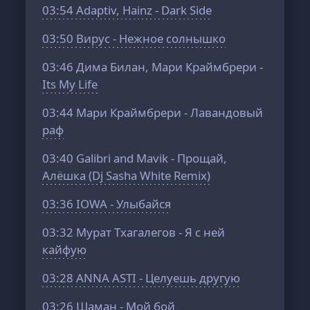
03:54
Adaptiv, Hainz - Dark Side
03:50
Вирус - Нежное солнышко
03:46
Дима Билан, Мари Краймбрери -
Its My Life
03:44
Мари Краймбрери - Лавандовый
раф
03:40
Galibri and Mavik - Прощай,
Алёшка (Dj Sasha White Remix)
03:36
IOWA - Улыбайся
03:32
Мурат Тхагалегов - Я с ней
кайфую
03:28
ANNA ASTI - Целуешь другую
03:26
Шаман - Мой бой