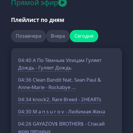
Прямой эфир
Плейлист по дням
Позавчера
Вчера
Сегодня
04:40
А По Тёмным Улицам Гуляет
Дождь - Гуляет Дождь
04:36
Clean Bandit feat. Sean Paul &
Anne-Marie - Rockabye ...
04:34
knock2, Rare Breed - 2HEARTs
04:30
M a n s u r o v - Любимая Жена
04:26
GAYAZOV$ BROTHER$ - Спасай
мою пятницу