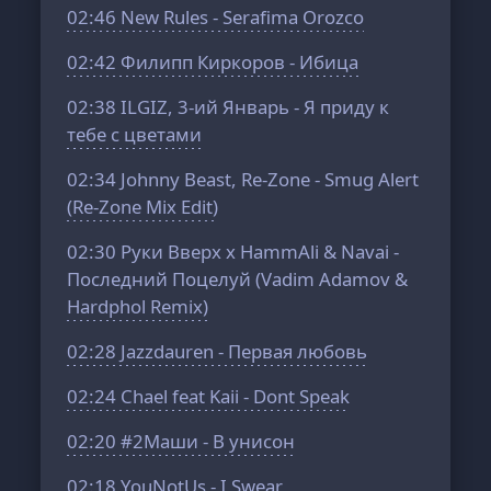
02:46
New Rules - Serafima Orozco
02:42
Филипп Киркоров - Ибица
02:38
ILGIZ, 3-ий Январь - Я приду к
тебе с цветами
02:34
Johnny Beast, Re-Zone - Smug Alert
(Re-Zone Mix Edit)
02:30
Руки Вверх x HammAli & Navai -
Последний Поцелуй (Vadim Adamov &
Hardphol Remix)
02:28
Jazzdauren - Первая любовь
02:24
Chael feat Kaii - Dont Speak
02:20
#2Маши - В унисон
02:18
YouNotUs - I Swear