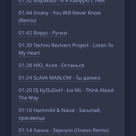
01:52
Маракеш - А Я Кайфую С Ней
01:44
Imany - You Will Never Know
(Remix)
01:42
Вирус - Ручки
01:30
Techno Revivers Project - Listen To
My Heart
01:28
NЮ, Асия - Останься
01:24
SLAVA MARLOW - Ты далеко
01:20
DJ KyIIuDoH - Ice Mc - Think About
The Way
01:16
HammAli & Navai - Засыпай,
красавица
01:14
Ханна - Зеркало (Oneon Remix)