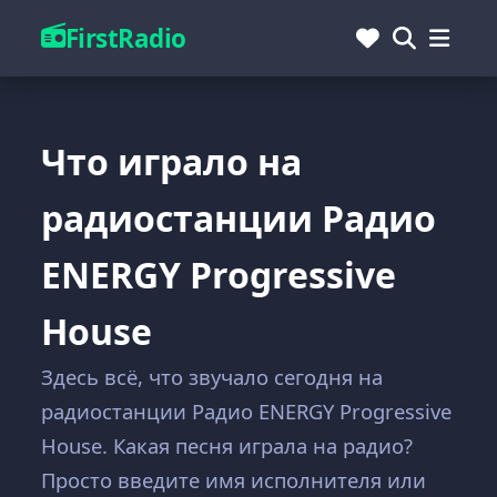
FirstRadio
Что играло на
радиостанции Радио
ENERGY Progressive
House
Здесь всё, что звучало сегодня на
радиостанции Радио ENERGY Progressive
House. Какая песня играла на радио?
Просто введите имя исполнителя или