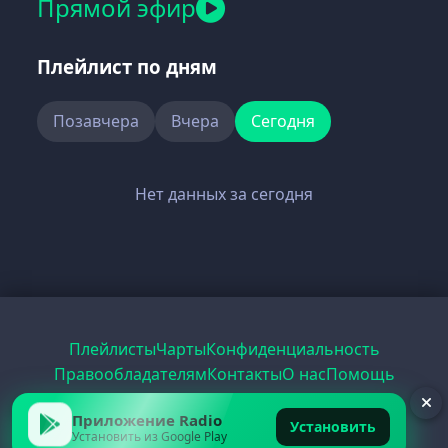
Прямой эфир
Плейлист по дням
Позавчера
Вчера
Сегодня
Нет данных за сегодня
Плейлисты
Чарты
Конфиденциальность
Правообладателям
Контакты
О нас
Помощь
Рецепты
Радио
PDF
Record
ЕГЭ
Приложение Radio
Установить
Установить из Google Play
© 2026 FirstRadio.