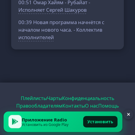
00:51
Омар Хайям - Рубайат -
Исполняет Сергей Шакуров
00:39
Новая программа начнётся с
началом нового часа. - Коллектив
исполнителей
Плейлисты
Чарты
Конфиденциальность
Правообладателям
Контакты
О нас
Помощь
Рецепты
Радио
PDF
Record
ЕГЭ
Приложение Radio
Установить
Установить из Google Play
© 2026 FirstRadio.