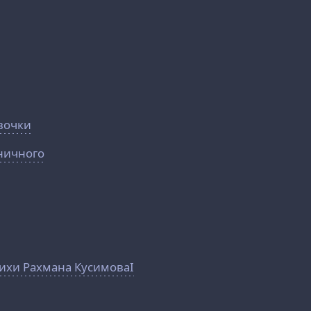
вочки
ничного
тихи Рахмана КусимоваI