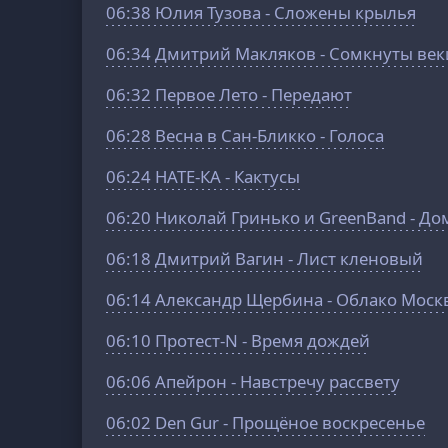
06:38
Юлия Тузова - Сложены крылья
06:34
Дмитрий Макляков - Сомкнуты век
06:32
Первое Лето - Передают
06:28
Весна в Сан-Бликко - Голоса
06:24
НАТЕ-КА - Кактусы
06:20
Николай Гринько и GreenBand - Д
06:18
Дмитрий Вагин - Лист кленовый
06:14
Александр Щербина - Облако Моск
06:10
Пpoтеcт-N - Время дождей
06:06
Апейрон - Навстречу рассвету
06:02
Den Gur - Прощёное воскресенье