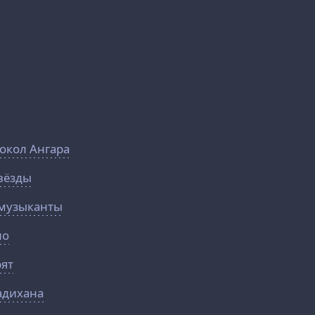
окол Ангара
звёзды
 музыканты
но
рят
адихана