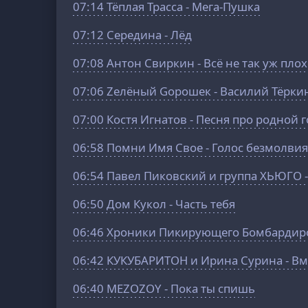
07:14
Тёплая Трасса - Мега-Пушка
07:12
Середина - Лёд
07:08
Антон Свиркин - Всё не так уж пло
07:06
Zелёный Gорошек - Василий Тёрки
07:00
Костя Игнатов - Песня про родной 
06:58
Помни Имя Свое - Голос безмолви
06:54
Павел Пиковский и группа ХЬЮГО -
06:50
Дом Кукол - Часть тебя
06:46
Хроники Пикирующего Бомбардиро
06:42
КУКУБАРИТОН и Ирина Сурина - Вме
06:40
MEZOZOY - Пока ты спишь