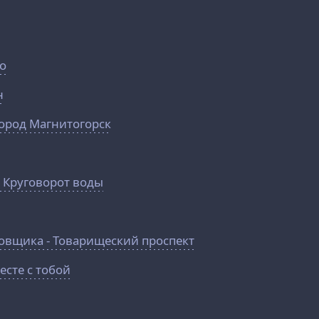
хо
н
город Магнитогорск
я
 Круговорот воды
вщика - Товарищеский проспект
сте с тобой