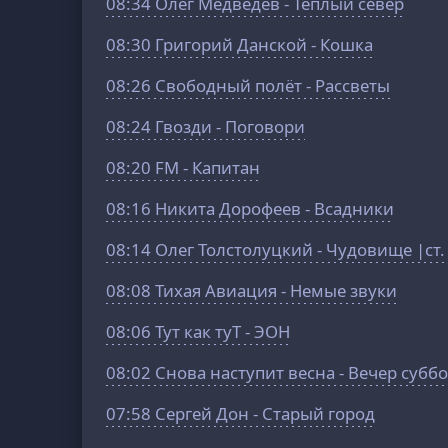
08:34
Олег Медведев - Тёплый север
08:30
Григорий Данской - Кошка
08:26
Свободный полёт - Рассветы
08:24
Гвозди - Поговори
08:20
FM - Капитан
08:16
Никита Дорофеев - Всадники
08:14
Олег Толстолуцкий - Чудовище |ст.
08:08
Тихая Авиация - Немые звуки
08:06
Тут как туТ - ЭОН
08:02
Снова наступит весна - Вечер субб
07:58
Сергей Дон - Старый город