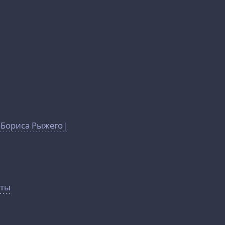
 Бориса Рыжего|
оты