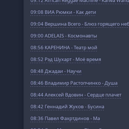
09:12
African Reggae Machine - Kafwa Wand
09:08
ВИА Рюмки - Как дети
09:04
Bершина Bсего - Блюз горящего не
09:00
ADELAIS - Космонавты
08:56
КАРЕНИНА - Театр мой
08:52
Рэд Шухарт - Моё время
08:48
Джадаи - Научи
08:46
Владимир Растопчинко - Душа
08:44
Алексей Вдовин - Сердце плачет
08:42
Геннадий Жуков - Бусина
08:36
Павел Фахртдинов - Ма