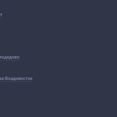
и
омодедово
ва-Владивосток