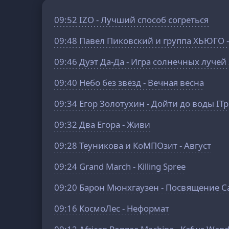
09:52
IZO - Лучший способ согреться
09:48
Павел Пиковский и группа ХЬЮГО 
09:46
Дуэт Да-Да - Игра солнечных лучей 
09:40
Небо без звёзд - Вечная весна
09:34
Егор Золотухин - Дойти до воды IТ
09:32
Два Егора - Живи
09:28
Теуникова и КоМПОзит - Август
09:24
Grand March - Killing Spree
09:20
Барон Мюнхгаузен - Посвящение С
09:16
КосмоЛес - Неформат