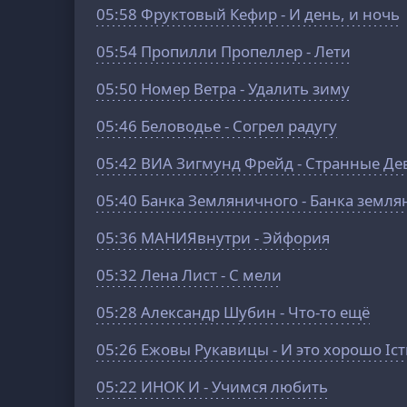
05:58
Фруктовый Кефир - И день, и ночь
05:54
Пропилли Пропеллер - Лети
05:50
Номер Ветра - Удалить зиму
05:46
Беловодье - Согрел радугу
05:42
ВИА Зигмунд Фрейд - Странные Де
05:40
Банка Земляничного - Банка земля
05:36
МАНИЯвнутри - Эйфория
05:32
Лeна Лиcт - С мeли
05:28
Александр Шубин - Что-то ещё
05:26
Ежовы Рукавицы - И это хорошо Iс
05:22
ИНОК И - Учимся любить