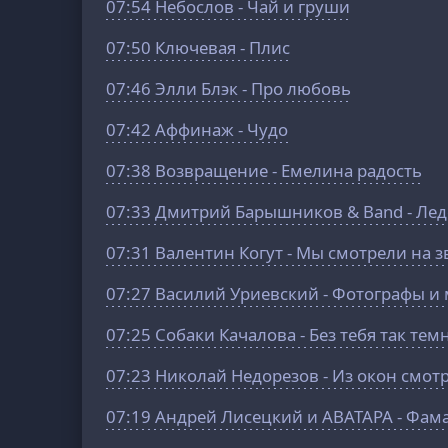
07:54
Небослов - Чай и груши
07:50
Ключевая - Плис
07:46
Элли Блэк - Про любовь
07:42
Аффинаж - Чудо
07:38
Возвращение - Емелина радость
07:33
Дмитрий Барышников & Band - Лед
07:31
Валентин Когут - Мы смотрели на 
07:27
Василий Уриевский - Фотографы и
07:25
Собаки Качалова - Без тебя так тем
07:23
Николай Недорезов - Из окон смот
07:19
Андрей Лисецкий и АВАТАРА - Фам