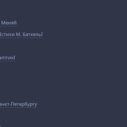
- Меняй
Iстихи М. БатхельI
риптихI
анкт-Петербургу