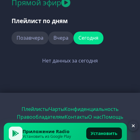
Прямой эфир
Плейлист по дням
Позавчера
Вчера
Сегодня
Нет данных за сегодня
Плейлисты
Чарты
Конфиденциальность
Правообладателям
Контакты
О нас
Помощь
Рецепты
Радио
PDF
Record
ЕГЭ
Приложение Radio
Установить
Установить из Google Play
© 2026 FirstRadio.