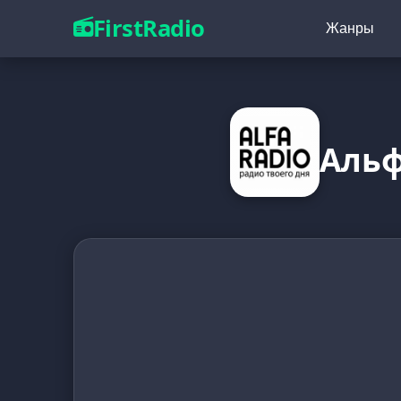
FirstRadio
Жанры
Альф