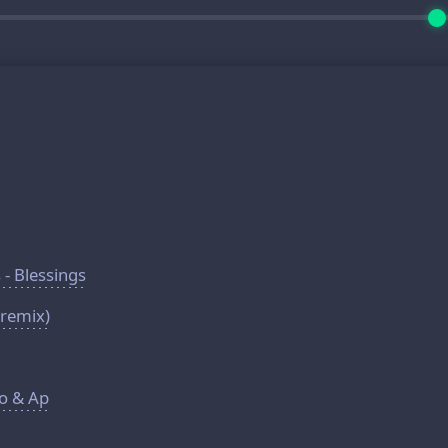
 - Blessings
 remix)
о & Ар