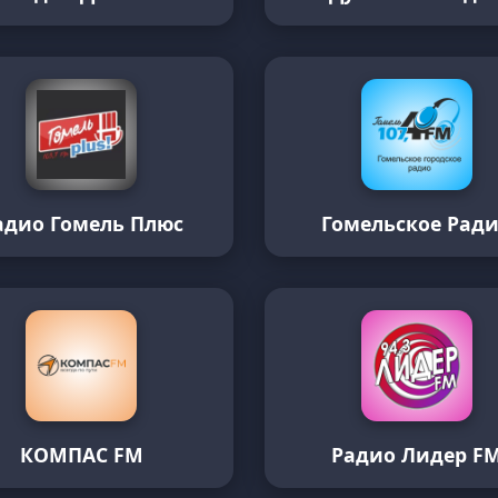
адио Гомель Плюс
Гомельское Рад
КОМПАС FM
Радио Лидер F