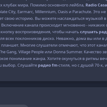
ых клубах мира. Помимо основного лейбла,
Radio Cas
ate City, Earmarc, Millennium, Oasis и Parachute. Это н
ает свою историю. Вы можете наслаждаться музыкой в
 Включение канала происходит мгновенно - никаких
 кнопку воспроизведения, чтобы начать
слушать рад
для всех поклонников диско. Неважно, дома вы или в 
 планшет. Многие слушатели отмечают, что этот кан
The Gang, Village People или Donna Summer. Качество з
кое понимание жанра. Хотите окунуться в ритмы веч
ш выбор. Слушайте
радио fm
-стиля, но с душой 70-х,