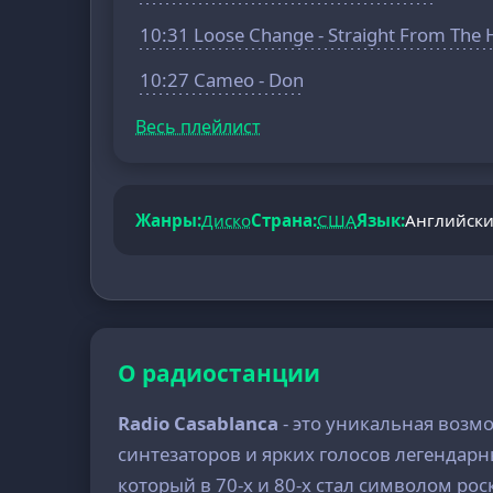
10:31 Loose Change - Straight From The 
10:27 Cameo - Don
Весь плейлист
Жанры:
Диско
Страна:
США
Язык:
Английск
О радиостанции
Radio Casablanca
- это уникальная воз
синтезаторов и ярких голосов легендар
который в 70-х и 80-х стал символом ро