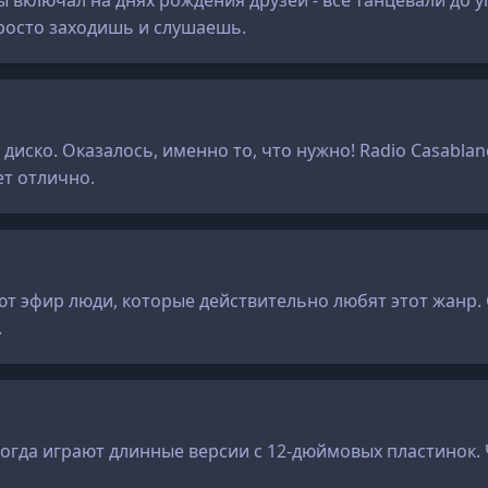
включал на днях рождения друзей - все танцевали до уп
просто заходишь и слушаешь.
 диско. Оказалось, именно то, что нужно! Radio Casablan
ет отлично.
яют эфир люди, которые действительно любят этот жанр
.
огда играют длинные версии с 12-дюймовых пластинок.