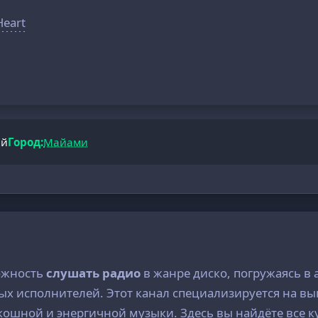
Heart
ий
Город:
Майами
можность
слушать радио
в жанре диско, погружаясь в
ных исполнителей. Этот канал специализируется на в
скошной и энергичной музыки. Здесь вы найдёте все 