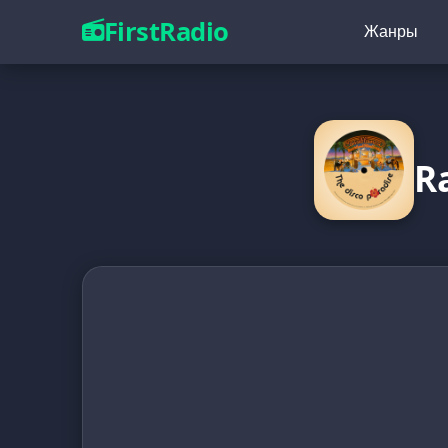
FirstRadio
Жанры
R