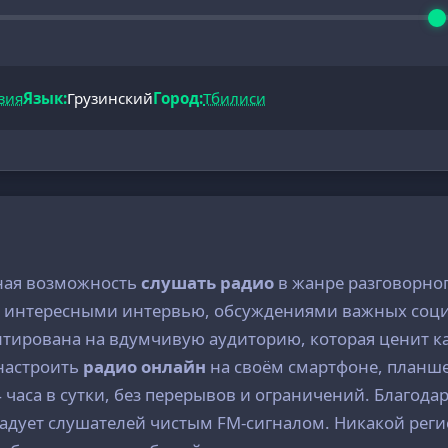
зия
Язык:
Грузинский
Город:
Тбилиси
ьная возможность
слушать радио
в жанре разговорног
 интересными интервью, обсуждениями важных соци
ентирована на вдумчивую аудиторию, которая ценит к
настроить
радио онлайн
на своём смартфоне, планшет
 часа в сутки, без перерывов и ограничений. Благода
адует слушателей чистым FM-сигналом. Никакой регис