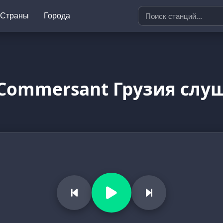
Страны
Города
 Commersant Грузия слу