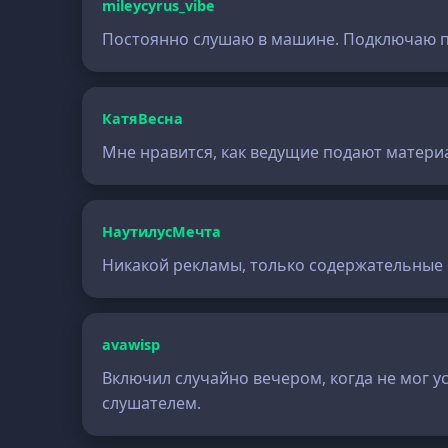
mileycyrus_vibe
Постоянно слушаю в машине. Подключаю по
КатяВесна
Мне нравится, как ведущие подают материа
НаутилусМечта
Никакой рекламы, только содержательные б
avawisp
Включил случайно вечером, когда не мог у
слушателем.