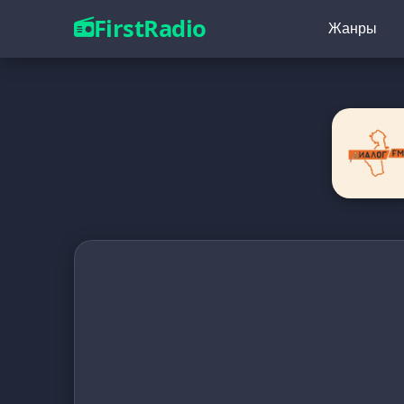
FirstRadio
Жанры