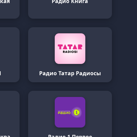
кая
Радио Книга
М
Радио Татар Радиосы
сква
Радио 1 Первое