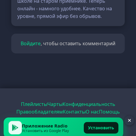
школе на старом приемнике. Теперь
онлайн - намного удобнее. Качество на
уровне, прямой эфир без обрывов.
Войдите
, чтобы оставить комментарий
Плейлисты
Чарты
Конфиденциальность
Правообладателям
Контакты
О нас
Помощь
Рецепты
Радио
PDF
Record
ЕГЭ
Приложение Radio
Установить
Установить из Google Play
© 2026 FirstRadio.