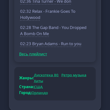
02:36 Tina Turner - We don
02:32 Relax - Frankie Goes To
Hollywood
02:28 The Gap Band - You Dropped
A Bomb On Me
02:23 Bryan Adams - Run to you
Весь плейлист
Дискотека 80
Ретро музыка
Жанры:
Хиты
Страна:
США
Город:
Орландо