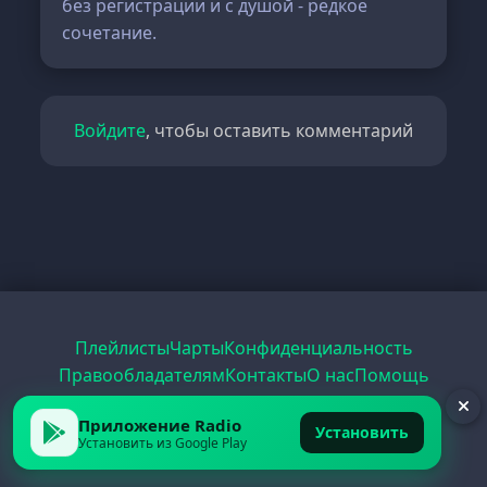
без регистрации и с душой - редкое
сочетание.
Войдите
, чтобы оставить комментарий
Плейлисты
Чарты
Конфиденциальность
Правообладателям
Контакты
О нас
Помощь
Рецепты
Радио
PDF
Record
ЕГЭ
Приложение Radio
Установить
Установить из Google Play
© 2026 FirstRadio.