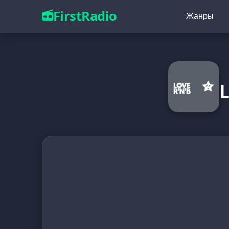
FirstRadio
Жанры