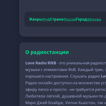
Жанры:
РнБ
Страна:
Россия
Город:
Москва
О радиостанции
Love Radio RNB
- это уникальная радиос
музыке с элементами RnB. Каждый трек, 
хорошего настроения. Слушать радио
Lo
Радио онлайн доступно на множестве ус
эфиру легко и просто - не требуется реги
Любители лёгкой, душевной музыки по д
Мэри Джей Блайдж, Уитни Хьюстон, так и 