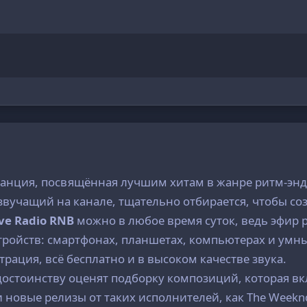
танция, посвящённая лучшим хитам в жанре ритм-энд-
звучащий на канале, тщательно отбирается, чтобы со
ve Radio RNB
можно в любое время суток, ведь эфир р
тройств: смартфонах, планшетах, компьютерах и умн
страция, всё бесплатно и в высоком качестве звука.
остоинству оценят подборку композиций, которая вкл
новые релизы от таких исполнителей, как The Weeknd,