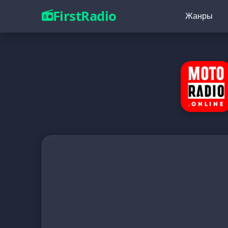
FirstRadio
Жанры