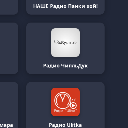
НАШЕ Радио Панки хой!
Радио ЧипльДук
амара
Радио Ulitka