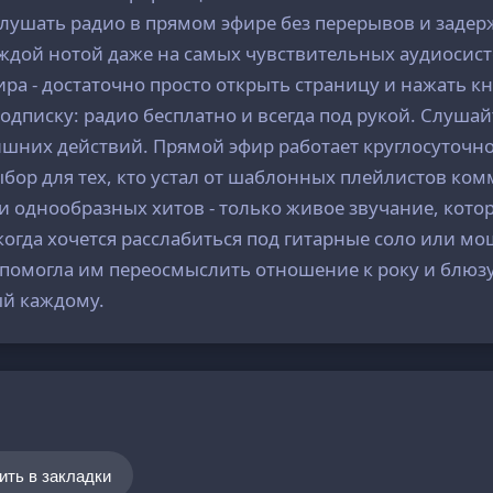
слушать радио в прямом эфире без перерывов и задер
аждой нотой даже на самых чувствительных аудиосист
ра - достаточно просто открыть страницу и нажать к
одписку: радио бесплатно и всегда под рукой. Слуша
лишних действий. Прямой эфир работает круглосуточн
бор для тех, кто устал от шаблонных плейлистов ком
 однообразных хитов - только живое звучание, кото
когда хочется расслабиться под гитарные соло или 
 помогла им переосмыслить отношение к року и блюз
ый каждому.
ить в закладки