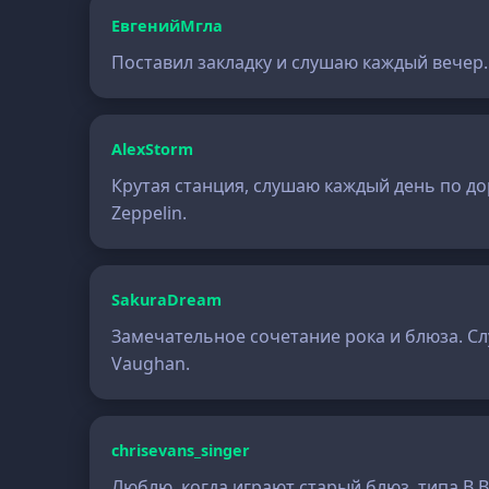
ЕвгенийМгла
Поставил закладку и слушаю каждый вечер.
AlexStorm
Крутая станция, слушаю каждый день по до
Zeppelin.
SakuraDream
Замечательное сочетание рока и блюза. Слу
Vaughan.
chrisevans_singer
Люблю, когда играют старый блюз, типа B.B