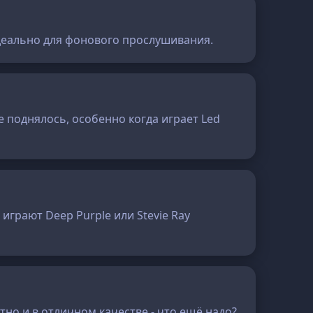
идеально для фонового прослушивания.
 поднялось, особенно когда играет Led
играют Deep Purple или Stevie Ray
тно и в отличном качестве - что ещё надо?