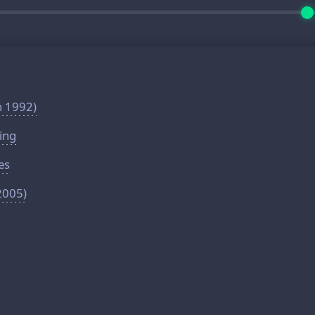
h 1992)
King
es
2005)