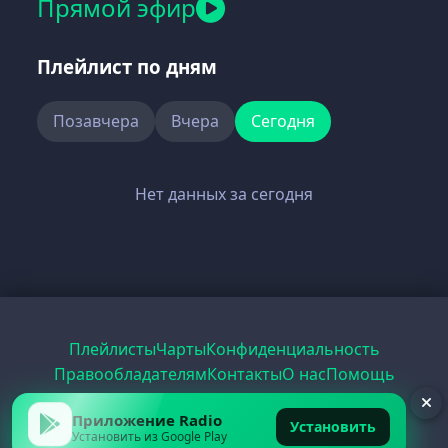
Прямой эфир
Плейлист по дням
Позавчера
Вчера
Сегодня
Нет данных за сегодня
Плейлисты
Чарты
Конфиденциальность
Правообладателям
Контакты
О нас
Помощь
Рецепты
Радио
PDF
Record
ЕГЭ
Приложение Radio
Установить
Установить из Google Play
© 2026 FirstRadio.