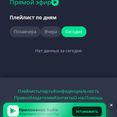
Прямой эфир
Плейлист по дням
Позавчера
Вчера
Сегодня
Нет данных за сегодня
Плейлисты
Чарты
Конфиденциальность
Правообладателям
Контакты
О нас
Помощь
Рецепты
Радио
PDF
Record
ЕГЭ
Приложение Radio
Установить
Установить из Google Play
© 2026 FirstRadio.