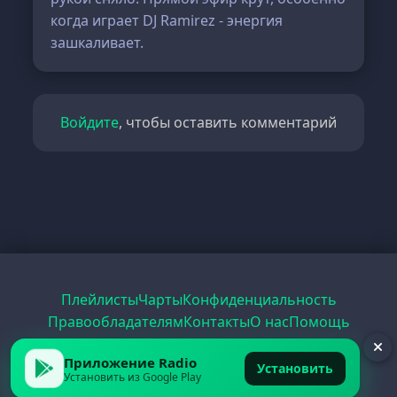
когда играет DJ Ramirez - энергия
зашкаливает.
Войдите
, чтобы оставить комментарий
Плейлисты
Чарты
Конфиденциальность
Правообладателям
Контакты
О нас
Помощь
Рецепты
Радио
PDF
Record
ЕГЭ
Приложение Radio
Установить
Установить из Google Play
© 2026 FirstRadio.