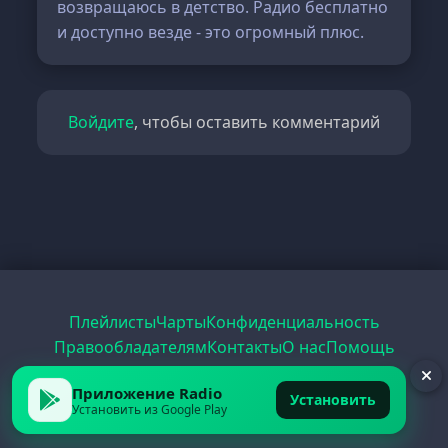
возвращаюсь в детство. Радио бесплатно
и доступно везде - это огромный плюс.
Войдите
, чтобы оставить комментарий
Плейлисты
Чарты
Конфиденциальность
Правообладателям
Контакты
О нас
Помощь
Рецепты
Радио
PDF
Record
ЕГЭ
Приложение Radio
Установить
Установить из Google Play
© 2026 FirstRadio.