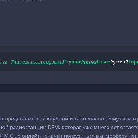
ыка
Танцевальная музыка
Страна:
Россия
Язык:
Русский
Гор
ких представителей клубной и танцевальной музыки в 
ой радиостанции DFM, которая уже много лет остаёт
FM Club онлайн - значит погрузиться в атмосферу не