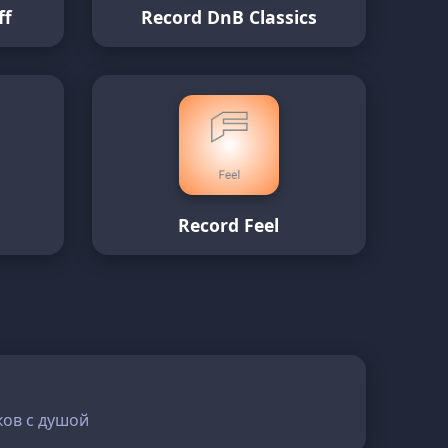
ff
Record DnB Classics
о
Record Feel
ков с душой