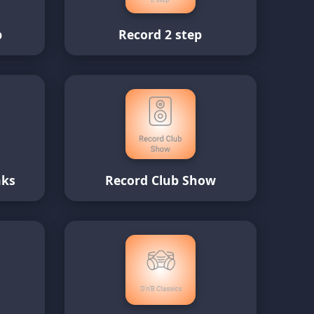
p
Record 2 step
aks
Record Club Show