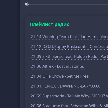
Плейлист радио
21:14 Winning Team feat. Ilari Hämäläin
21:12 D.O.D;Poppy Baskcomb - Confessi
21:09 Sixth Sense feat. Holden Redd - Par
21:06 Altrøx - Lost in Istanbul
21:04 Ollie Crowe - Set Me Free
21:01 FERRECK DAWN/NU-LA - Y.O.U.
20:59 Supermode - Tell Me Why (MEDUZA
20:56 Stadiumx feat. Sebastian Wibe & Mi