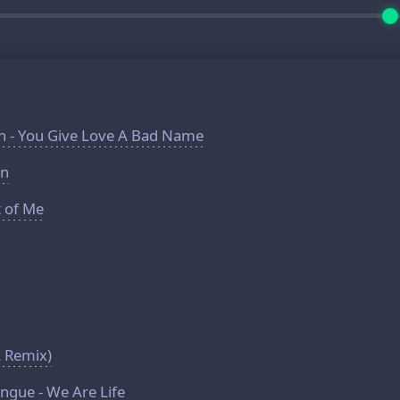
en - You Give Love A Bad Name
on
t of Me
 Remix)
ngue - We Are Life