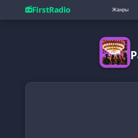
FirstRadio
Жанры
Р