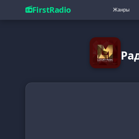
FirstRadio
Жанры
Ра