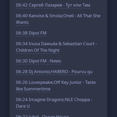
06:42
Сергей Лазарев - Тут или Там
06:40
Kanvise & Smola;Oneil - All That She
Wants
06:38
Dipol FM
06:34
Inusa Dawuda & Sebastian Court -
Children Of The Night
06:30
Dipol FM - News
06:28
Dj Antonio;HARERO - Pourvu qu
06:26
Lovespeake;Off Key Junior - Taste
like Summertime
06:24
Imagine Dragons;NLE Choppa -
Dare U
06:22
Jubel - Ocean House