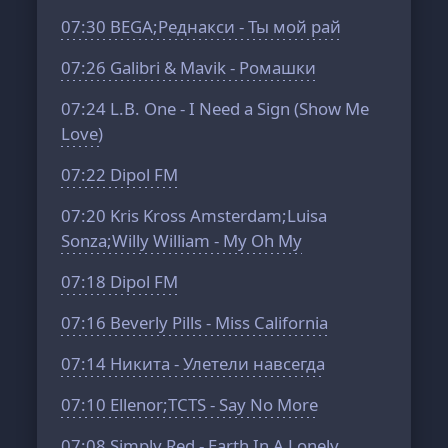
07:30
BEGA;Реднакси - Ты мой рай
07:26
Galibri & Mavik - Ромашки
07:24
L.B. One - I Need a Sign (Show Me
Love)
07:22
Dipol FM
07:20
Kris Kross Amsterdam;Luisa
Sonza;Willy William - My Oh My
07:18
Dipol FM
07:16
Beverly Pills - Miss California
07:14
Никита - Улетели навсегда
07:10
Ellenor;TCTS - Say No More
07:08
Simply Red - Earth In A Lonely