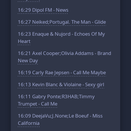
16:29
Dipol FM - News
16:27
Neiked;Portugal. The Man - Glide
16:23
Enaque & Nujord - Echoes Of My
Heart
16:21
Axel Cooper;Olivia Addams - Brand
New Day
16:19
Carly Rae Jepsen - Call Me Maybe
16:13
Kevin Blanc & Violaine - Sexy girl
16:11
Gabry Ponte;R3HAB;Timmy
Trumpet - Call Me
16:09
DeejaVu;J.None;Le Boeuf - Miss
California