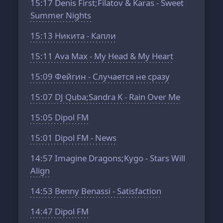
15:17
Denis First;Filatov & Karas - Sweet
Summer Nights
15:13
Никита - Капли
15:11
Ava Max - My Head & My Heart
15:09
Фейгин - Случается не сразу
15:07
DJ Quba;Sandra K - Rain Over Me
15:05
Dipol FM
15:01
Dipol FM - News
14:57
Imagine Dragons;Kygo - Stars Will
Align
14:53
Benny Benassi - Satisfaction
14:47
Dipol FM