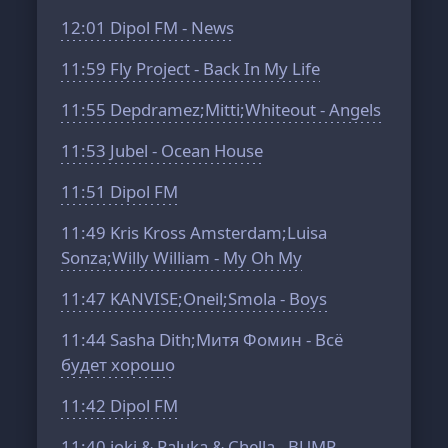
12:01
Dipol FM - News
11:59
Fly Project - Back In My Life
11:55
Depdramez;Mitti;Whiteout - Angels
11:53
Jubel - Ocean House
11:51
Dipol FM
11:49
Kris Kross Amsterdam;Luisa
Sonza;Willy William - My Oh My
11:47
KANVISE;Oneil;Smola - Boys
11:44
Sasha Dith;Митя Фомин - Всё
будет хорошо
11:42
Dipol FM
11:40
joki & Raluka & Chella - BUMP