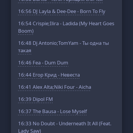
16:56
DJ Layla & Dee-Dee - Born To Fly
16:54
Crispie;Ilira - Ladida (My Heart Goes
Boom)
16:48
Dj Antonio;TomYam - Ты одна ты
такая
16:46
Fea - Dum Dum
16:44
Егор Крид - Невеста
16:41
Alex Alta;Niki Four - Aicha
16:39
Dipol FM
16:37
The Bausa - Lose Myself
16:33
No Doubt - Underneath It All (Feat.
Lady Saw)