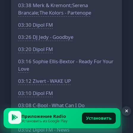
03:38
Merk & Kremont;Serena
Brancale;The Kolors - Partenope
03:30
Dipol FM
03:26
DJ Jedy - Goodbye
03:20
Dipol FM
03:16
Sophie Ellis-Bextor - Ready For Your
Love
03:12
Zivert - WAKE UP
03:10
Dipol FM
03:08
C-Bool - What Can I Do
Приложение Radio
03:04
Alok;Daniel Blume - Rapture
Установить
Установить из Google Play
03:02
Dipol FM - News