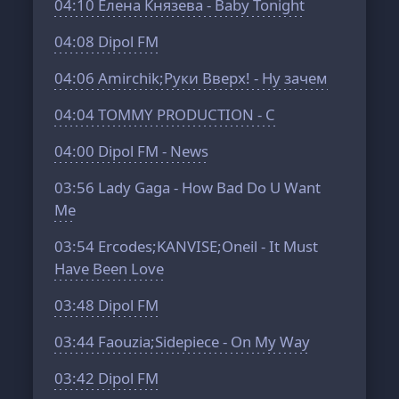
04:10
Елена Князева - Baby Tonight
04:08
Dipol FM
04:06
Amirchik;Руки Вверх! - Ну зачем
04:04
TOMMY PRODUCTION - C
04:00
Dipol FM - News
03:56
Lady Gaga - How Bad Do U Want
Me
03:54
Ercodes;KANVISE;Oneil - It Must
Have Been Love
03:48
Dipol FM
03:44
Faouzia;Sidepiece - On My Way
03:42
Dipol FM