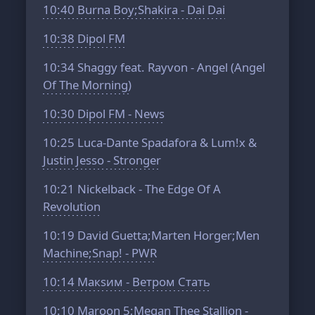
10:40
Burna Boy;Shakira - Dai Dai
10:38
Dipol FM
10:34
Shaggy feat. Rayvon - Angel (Angel
Of The Morning)
10:30
Dipol FM - News
10:25
Luca-Dante Spadafora & Lum!x &
Justin Jesso - Stronger
10:21
Nickelback - The Edge Of A
Revolution
10:19
David Guetta;Marten Horger;Men
Machine;Snap! - PWR
10:14
Макsим - Ветром Стать
10:10
Maroon 5;Megan Thee Stallion -