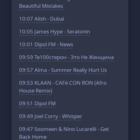
Beautiful Mistakes
10:07
Alish - Dubai
10:05
James Hype - Seratonin
10:01
Dipol FM - News
09:59
Те100стерон - Это Не Женщина
09:57
Alma - Summer Really Hurt Us
09:53
KLAAN - CAFé CON RON (Afro
House Remix)
09:51
Dipol FM
09:49
Joel Corry - Whisper
09:47
Soomeen & Nino Lucarelli - Get
Back Home