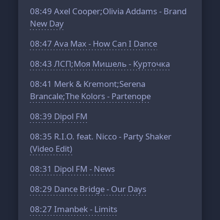
08:49
Axel Cooper;Olivia Addams - Brand
New Day
08:47
Ava Max - How Can I Dance
08:43
ЛСП;Моя Мишель - Курточка
08:41
Merk & Kremont;Serena
Brancale;The Kolors - Partenope
08:39
Dipol FM
08:35
R.I.O. feat. Nicco - Party Shaker
(Video Edit)
08:31
Dipol FM - News
08:29
Dance Bridge - Our Days
08:27
Imanbek - Limits