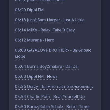
06:20
Dipol FM
06:18
Justė;Sam Harper - Just A Little
06:14
MIKA - Relax, Take It Easy
06:12
Murana - Hero
06:08
GAYAZOV$ BROTHER$ - Выбираю
море
06:04
Burna Boy;Shakira - Dai Dai
06:00
Dipol FM - News
05:56
Derzy - Ты мне так не подходишь
05:54
Charlie Puth - Beat Yourself Up
05:50
Barbz;Robin Schulz - Better Times