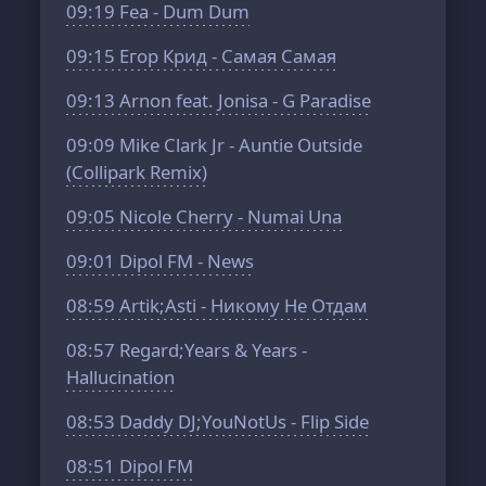
09:19
Fea - Dum Dum
09:15
Егор Крид - Самая Самая
09:13
Arnon feat. Jonisa - G Paradise
09:09
Mike Clark Jr - Auntie Outside
(Collipark Remix)
09:05
Nicole Cherry - Numai Una
09:01
Dipol FM - News
08:59
Artik;Asti - Никому Не Отдам
08:57
Regard;Years & Years -
Hallucination
08:53
Daddy DJ;YouNotUs - Flip Side
08:51
Dipol FM