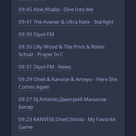
09:45
Alok;Khalid - Dive Into Me
09:41
The Avener & Ultra Nate - Starlight
09:39
Dipol FM
09:35
Lilly Wood & The Prick & Robin
Schulz - Prayer In C
09:31
Dipol FM - News
09:29
Oneil & Kanvise & Ameyо - Here She
Comes Again
09:27
Dj Antonio;Дмитрий Маликов -
Бисер
09:23
KANVISE;Oneil;Smola - My Favorite
Game