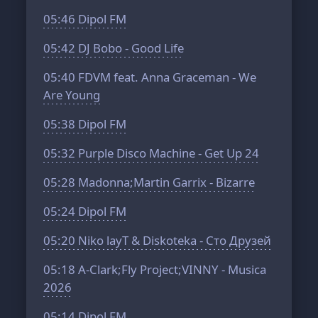
05:46
Dipol FM
05:42
DJ Bobo - Good Life
05:40
FDVM feat. Anna Graceman - We
Are Young
05:38
Dipol FM
05:32
Purple Disco Machine - Get Up 24
05:28
Madonna;Martin Garrix - Bizarre
05:24
Dipol FM
05:20
Niko layT & Diskoteka - Сто Друзей
05:18
A-Clark;Fly Project;VINNY - Musica
2026
05:14
Dipol FM