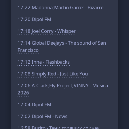
17:22
Madonna;Martin Garrix - Bizarre
17:20
Dipol FM
17:18
Joel Corry - Whisper
17:14
Global Deejays - The sound of San
Francisco
17:12
Inna - Flashbacks
17:08
Simply Red - Just Like You
17:06
A-Clark;Fly Project;VINNY - Musica
2026
17:04
Dipol FM
17:02
Dipol FM - News
16:58
Burito - Тени горящих спичек