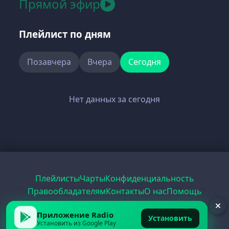
Прямой эфир
Плейлист по дням
Позавчера
Вчера
Сегодня
Нет данных за сегодня
Плейлисты
Чарты
Конфиденциальность
Правообладателям
Контакты
О нас
Помощь
Рецепты
Радио
PDF
Record
ЕГЭ
Приложение Radio
Установить
Установить из Google Play
© 2026 FirstRadio.