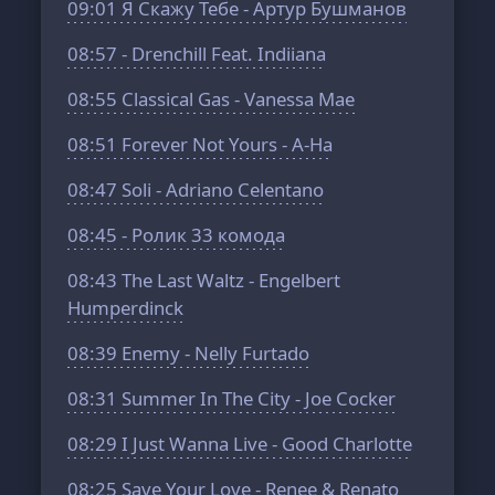
09:01
Я Скажу Тебе - Артур Бушманов
08:57
- Drenchill Feat. Indiiana
08:55
Classical Gas - Vanessa Mae
08:51
Forever Not Yours - A-Ha
08:47
Soli - Adriano Celentano
08:45
- Ролик 33 комода
08:43
The Last Waltz - Engelbert
Humperdinck
08:39
Enemy - Nelly Furtado
08:31
Summer In The City - Joe Cocker
08:29
I Just Wanna Live - Good Charlotte
08:25
Save Your Love - Renee & Renato