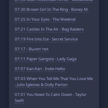
07:30
Brown Girl In The Ring - Boney M.
07:25
In Your Eyes - The Weeknd
07:21
Castles In The Air - Bag Raiders
07:19
Fire Into Ice - Secret Service
07:17
- Вылет тел
07:11
Paper Gangsta - Lady Gaga
07:07
Кап-Кап - Indie Небо
07:03
When You Tell Me That You Love Me
- Julio Iglesias & Dolly Parton
07:01
You Need To Calm Down - Taylor
Swift