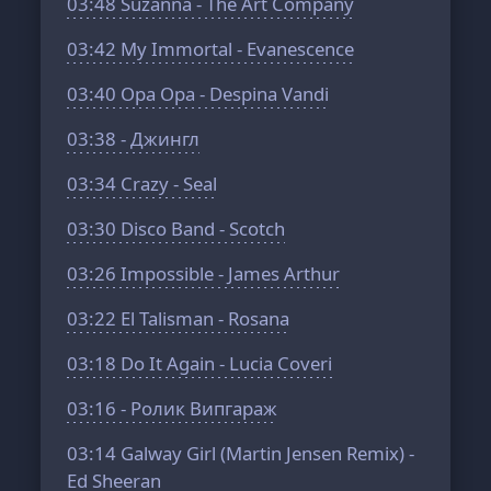
03:48
Suzanna - The Art Company
03:42
My Immortal - Evanescence
03:40
Opa Opa - Despina Vandi
03:38
- Джингл
03:34
Crazy - Seal
03:30
Disco Band - Scotch
03:26
Impossible - James Arthur
03:22
El Talisman - Rosana
03:18
Do It Again - Lucia Coveri
03:16
- Ролик Випгараж
03:14
Galway Girl (Martin Jensen Remix) -
Ed Sheeran