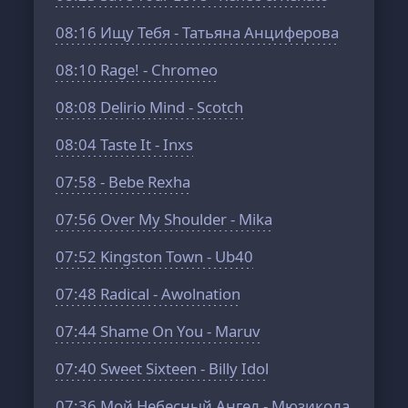
08:16
Ищу Тебя - Татьяна Анциферова
08:10
Rage! - Chromeo
08:08
Delirio Mind - Scotch
08:04
Taste It - Inxs
07:58
- Bebe Rexha
07:56
Over My Shoulder - Mika
07:52
Kingston Town - Ub40
07:48
Radical - Awolnation
07:44
Shame On You - Maruv
07:40
Sweet Sixteen - Billy Idol
07:36
Мой Небесный Ангел - Мюзикола