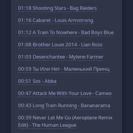
01:18
Shooting Stars - Bag Raiders
01:16
Cabaret - Louis Armstrong
01:12
A Train To Nowhere - Bad Boys Blue
01:08
Brother Louie 2014 - Lian Ross
01:03
Desenchantee - Mylene Farmer
00:59
Ты Или Нет - Маленький Принц
00:51
Sos - Abba
00:47
Attack Me With Your Love - Cameo
00:43
Long Train Running - Bananarama
00:39
Never Let Me Go (Aeroplane Remix
Edit) - The Human League