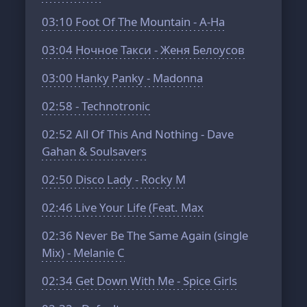
03:10
Foot Of The Mountain - A-Ha
03:04
Ночное Такси - Женя Белоусов
03:00
Hanky Panky - Madonna
02:58
- Technotronic
02:52
All Of This And Nothing - Dave
Gahan & Soulsavers
02:50
Disco Lady - Rocky M
02:46
Live Your Life (Feat. Max
02:36
Never Be The Same Again (single
Mix) - Melanie C
02:34
Get Down With Me - Spice Girls