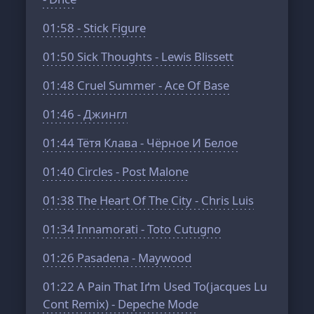
01:58
- Stick Figure
01:50
Sick Thoughts - Lewis Blissett
01:48
Cruel Summer - Ace Of Base
01:46
- Джингл
01:44
Тётя Клава - Чёрное И Белое
01:40
Circles - Post Malone
01:38
The Heart Of The City - Chris Luis
01:34
Innamorati - Toto Cutugno
01:26
Pasadena - Maywood
01:22
A Pain That Iґm Used To(jacques Lu
Cont Remix) - Depeche Mode