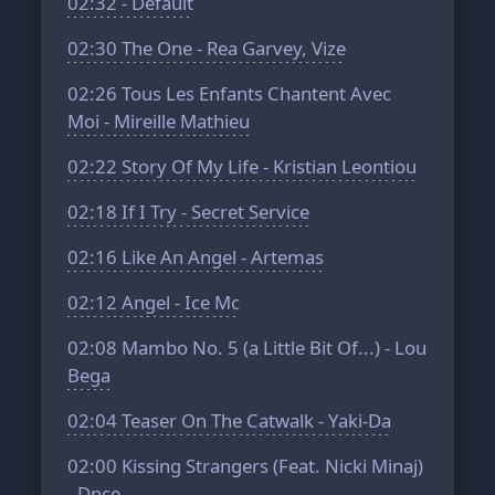
02:32
- Default
02:30
The One - Rea Garvey, Vize
02:26
Tous Les Enfants Chantent Avec
Moi - Mireille Mathieu
02:22
Story Of My Life - Kristian Leontiou
02:18
If I Try - Secret Service
02:16
Like An Angel - Artemas
02:12
Angel - Ice Mc
02:08
Mambo No. 5 (a Little Bit Of...) - Lou
Bega
02:04
Teaser On The Catwalk - Yaki-Da
02:00
Kissing Strangers (Feat. Nicki Minaj)
- Dnce