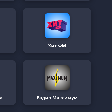
Хит ФМ
а
Радио Максимум