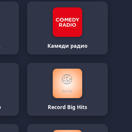
д
Камеди радио
p
Record Big Hits