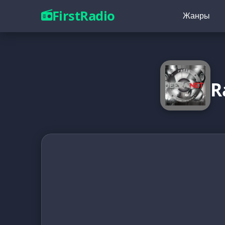
FirstRadio
Жанры
R