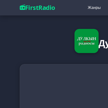
FirstRadio
Жанры
Д