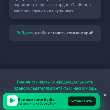
заряжает с первых аккордов. Особенно
кайфово слушать в наушниках.
Войдите
, чтобы оставить комментарий
Плейлисты
Чарты
Конфиденциальность
Правообладателям
Контакты
О нас
Помощь
Рецепты
Радио
PDF
Record
ЕГЭ
Приложение Radio
Установить
Установить из Google Play
© 2026 FirstRadio.