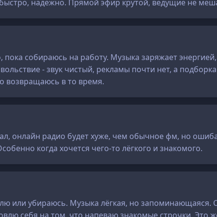
, быстро, надёжно. Прямой эфир крутой, ведущие не ме
 пока собираюсь на работу. Музыка заряжает энергией,
вольствие - звук чистый, рекламы почти нет, а подборка
то возвращаюсь в то время.
л, онлайн радио будет хуже, чем обычное фм, но ошиба
Особенно когда хочется чего-то лёгкого и знакомого.
влю или убираюсь. Музыка лёгкая, но запоминающаяся. 
овлю себя на том, что напеваю знакомые строчки. Это же