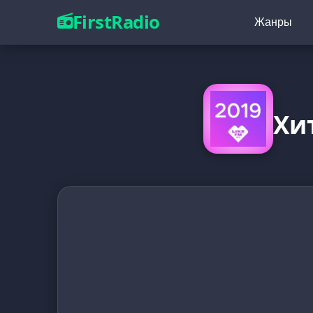
FirstRadio
Жанры
Хи