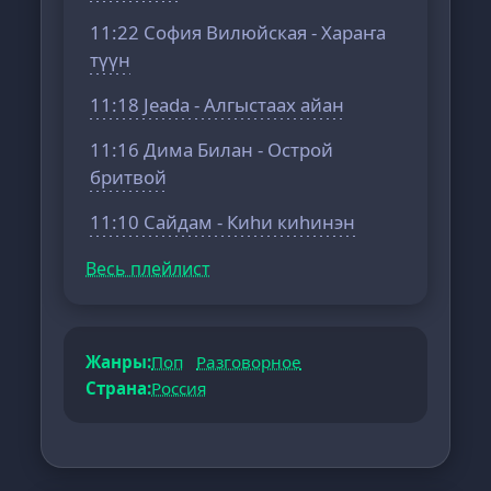
11:22 София Вилюйская - Хараҥа
түүн
11:18 Jeada - Алгыстаах айан
11:16 Дима Билан - Острой
бритвой
11:10 Сайдам - Киһи киһинэн
Весь плейлист
Жанры:
Поп
Разговорное
Страна:
Россия