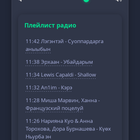
Плейлист радио
11:42 Лэгэнтэй - Суоппардарга
аныыбын
11:38 Эрхаан - Убайдарым
11:34 Lewis Capaldi - Shallow
11:32 An1im - Кэрэ
11:28 Миша Марвин, Ханна -
Французский поцелуй
11:26 Нарияна Куо & Анна
Торохова, Дора Бурнашева - Күөх
Ньурба эн