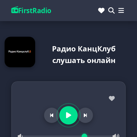
FirstRadio
Радио КанцКлуб
слушать онлайн