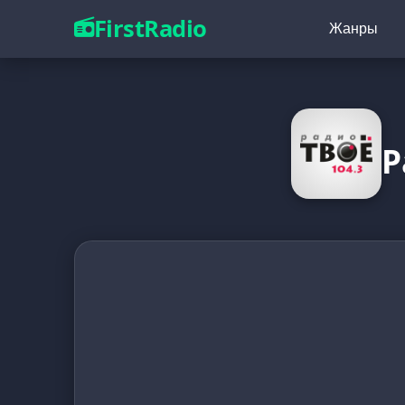
FirstRadio
Жанры
Р