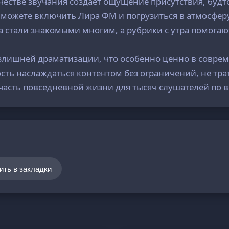
естве звучания создаёт ощущение присутствия, будто
а можете включить Лира ФМ и погрузиться в атмосфер
 стали знакомыми многим, а рубрики с утра помогают
 излишней драматизации, что особенно ценно в сов
сть наслаждаться контентом без ограничений, не трат
о часть повседневной жизни для тысяч слушателей по в
ить в закладки