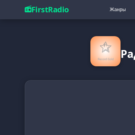
FirstRadio
Жанры
Ра