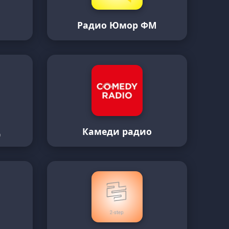
и
Радио Юмор ФМ
д
Камеди радио