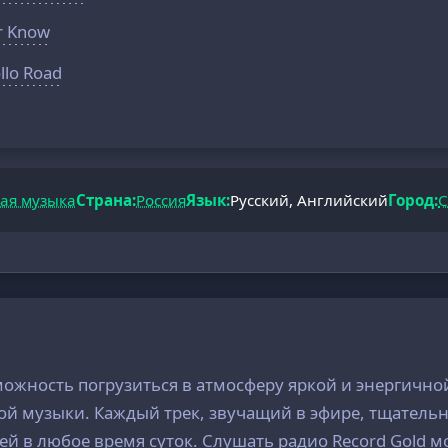
r Know
llo Road
ая музыка
Страна:
Россия
Язык:
Русский, Английский
Город:
С
можность погрузиться в атмосферу яркой и энергичн
ой музыки. Каждый трек, звучащий в эфире, тщатель
ей в любое время суток. Слушать радио Record Gold 