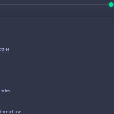
ttle)
ories
Stormchase