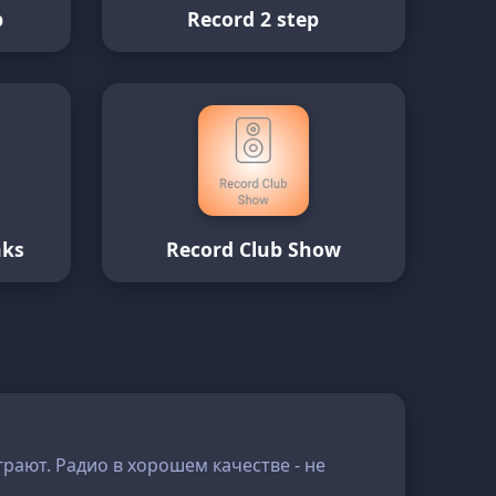
p
Record 2 step
aks
Record Club Show
грают. Радио в хорошем качестве - не