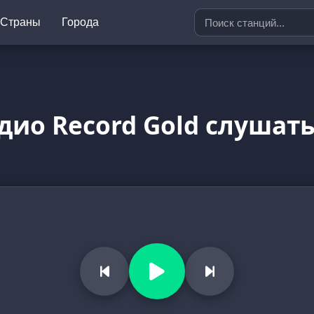
Страны
Города
дио Record Gold слушат