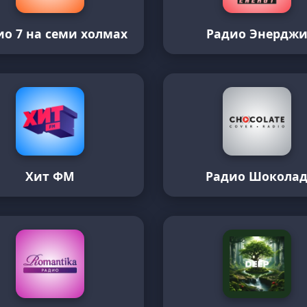
ио 7 на семи холмах
Радио Энердж
Хит ФМ
Радио Шокола